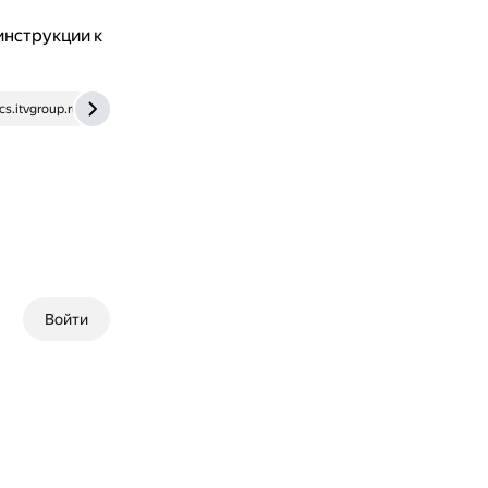
инструкции к
cs.itvgroup.ru
security59.ru
Войти