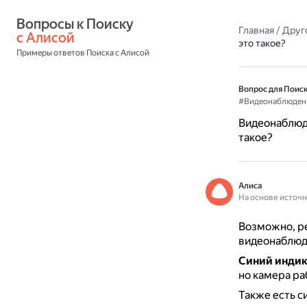
Вопросы к Поиску 
Главная
/
Друг
с Алисой
это такое?
Примеры ответов Поиска с Алисой
Вопрос для Поиск
#Видеонаблюден
Видеонаблюде
такое?
Алиса
На основе источ
Возможно, ре
видеонаблюде
Синий индик
но камера ра
Также есть с