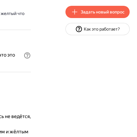
Задать новый вопрос
 желтый что
Как это работает?
то это
ь не ведётся,
ним и жёлтым