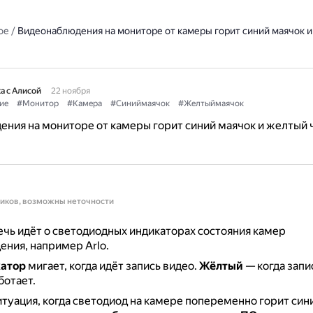
ое
/
Видеонаблюдения на мониторе от камеры горит синий маячок и
а с Алисой
22 ноября
ие
#Монитор
#Камера
#Синиймаячок
#Желтыймаячок
ния на мониторе от камеры горит синий маячок и желтый ч
ников, возможны неточности
чь идёт о светодиодных индикаторах состояния камер
ния, например Arlo.
атор
мигает, когда идёт запись видео.
Жёлтый
— когда запис
ботает.
итуация, когда светодиод на камере попеременно горит си