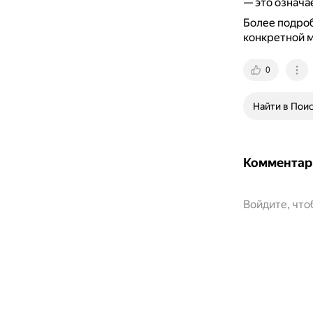
— это означа
Более подроб
конкретной 
0
Найти в Пои
Комментар
Войдите, чт