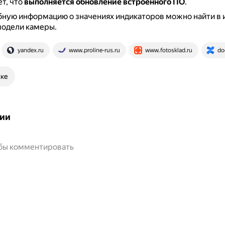
ет, что
выполняется обновление встроенного ПО
.
ную информацию о значениях индикаторов можно найти в 
модели камеры.
yandex.ru
www.proline-rus.ru
www.fotosklad.ru
do
ске
ии
обы комментировать