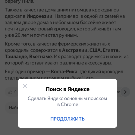
берегу Нила.
Также в качестве домашних питомцев крокодилов
держат в
Индонезии
.
Например, в одной из семей на
заднем дворе дома в небольшом бассейне живёт
почти двухметровый крокодил, который живёт там
уже 20 лет и почти стал ручным.
Кроме того, в качестве фермерских животных
крокодилы содержатся в
Австралии, США, Египте,
Таиланде, Вьетнаме
.
Их разводят ради мяса и кожи, из
которой изготавливают различные аксессуары.
Ещё один пример —
Коста-Рика
, где дикий крокодил
стал домашним питомцем рыбака Чито.
Поиск в Яндексе
0
www.bolshoyvopros.ru
am.sputniknews.ru
Сделать Яндекс основным поиском
в Сhrome
Найти в Поиске
ПРОДОЛЖИТЬ