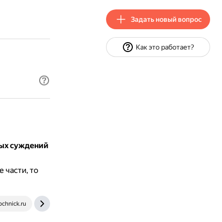
Задать новый вопрос
Как это работает?
ных суждений
 части, то
ochnick.ru
studfile.net