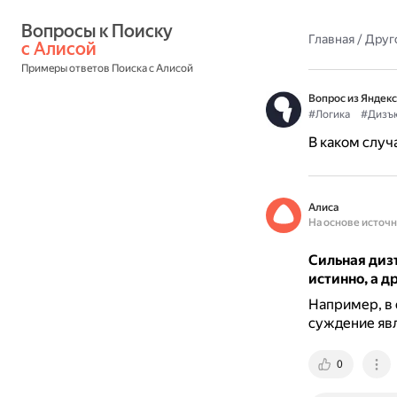
Вопросы к Поиску 
Главная
/
Друг
с Алисой
Примеры ответов Поиска с Алисой
Вопрос из Яндекс
#Логика
#Дизъ
В каком случ
Алиса
На основе источ
Сильная диз
истинно, а д
Например, в 
суждение яв
0