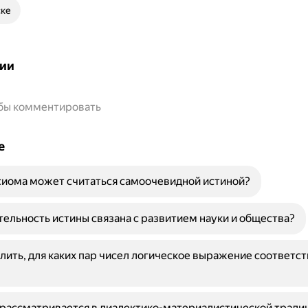
ске
ии
обы комментировать
е
сиома может считаться самоочевидной истиной?
тельность истины связана с развитием науки и общества?
лить, для каких пар чисел логическое выражение соответс
 рассматривается в диалектико-материалистической тради