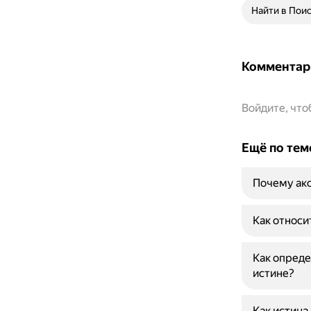
Найти в Пои
Комментар
Войдите, чт
Ещё по тем
Почему ак
Как относи
Как опреде
истине?
Как истина