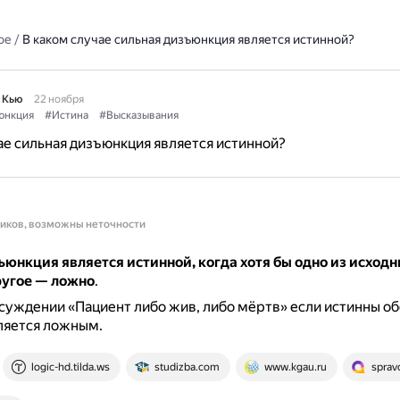
ое
/
В каком случае сильная дизъюнкция является истинной?
 Кью
22 ноября
юнкция
#Истина
#Высказывания
ае сильная дизъюнкция является истинной?
ников, возможны неточности
ъюнкция является истинной, когда хотя бы одно из исход
ругое — ложно
.
суждении «Пациент либо жив, либо мёртв» если истинны обе
ляется ложным.
logic-hd.tilda.ws
studizba.com
www.kgau.ru
sprav