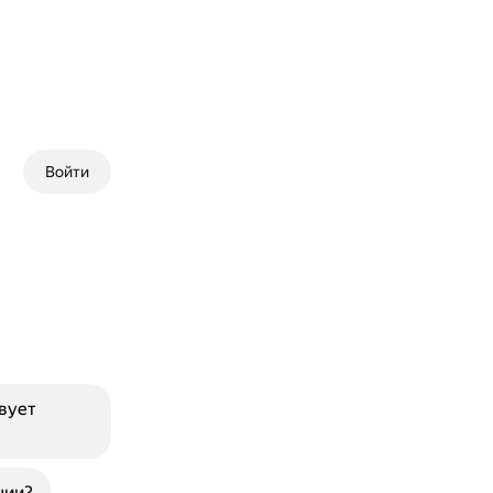
Войти
твует
ции?