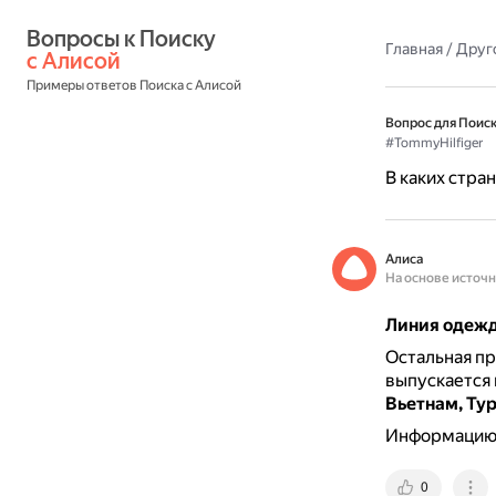
Вопросы к Поиску 
Главная
/
Друг
с Алисой
Примеры ответов Поиска с Алисой
Вопрос для Поиск
#TommyHilfiger
В каких стра
Алиса
На основе источ
Линия одежды
Остальная пр
выпускается 
Вьетнам, Ту
Информацию о
0