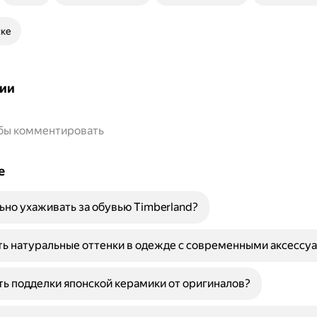
ске
ии
обы комментировать
е
ьно ухаживать за обувью Timberland?
ть натуральные оттенки в одежде с современными аксессу
ть подделки японской керамики от оригиналов?