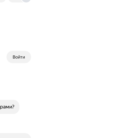
Войти
арами?