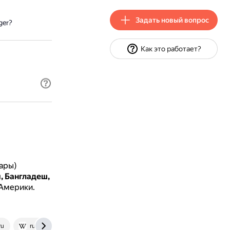
Задать новый вопрос
ger?
Как это работает?
уары)
, Бангладеш,
 Америки.
ru
ru.wikipedia.org