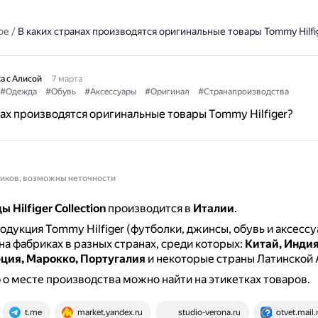
ое
/
В каких странах производятся оригинальные товары Tommy Hilfi
а с Алисой
7 марта
#Одежда
#Обувь
#Аксессуары
#Оригинал
#Странапроизводства
нах производятся оригинальные товары Tommy Hilfiger?
ников, возможны неточности
 Hilfiger Collection
производится в
Италии
.
одукция Tommy Hilfiger (футболки, джинсы, обувь и аксесс
на фабриках в разных странах, среди которых:
Китай, Индия
рция, Марокко, Португалия
и некоторые страны Латинской
 месте производства можно найти на этикетках товаров.
t.me
market.yandex.ru
studio-verona.ru
otvet.mail.