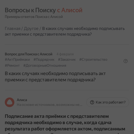
Вопросы к Поиску 
с Алисой
Примеры ответов Поиска с Алисой
Главная
/
Другое
/
В каких случаях необходимо подписывать
акт приемки с представителем подрядчика?
Вопрос для Поиска с Алисой
4 февраля
#АктПриёмаки
#Подрядчик
#Заказчик
#Строительство
#Ремонт
#ДоговорныеОтношения
В каких случаях необходимо подписывать акт
приемки с представителем подрядчика?
Алиса
Как это работает?
На основе источников, возможны неточности
Подписание акта приёмки с представителем
подрядчика необходимо в случае, когда сдача
результата работ оформляется актом, подписанным