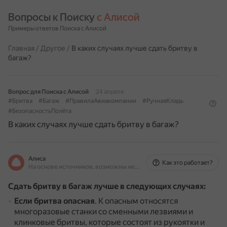
Вопросы к Поиску 
с Алисой
Примеры ответов Поиска с Алисой
Главная
/
Другое
/
В каких случаях лучше сдать бритву в
багаж?
Вопрос для Поиска с Алисой
24 апреля
#Бритва
#Багаж
#ПравилаАвиакомпании
#РучнаяКладь
#БезопасностьПолёта
В каких случаях лучше сдать бритву в багаж?
Алиса
Как это работает?
На основе источников, возможны неточности
Сдать бритву в багаж лучше в следующих случаях:
Если бритва опасная
.
К опасным относятся
многоразовые станки со сменными лезвиями и
клинковые бритвы, которые состоят из рукоятки и