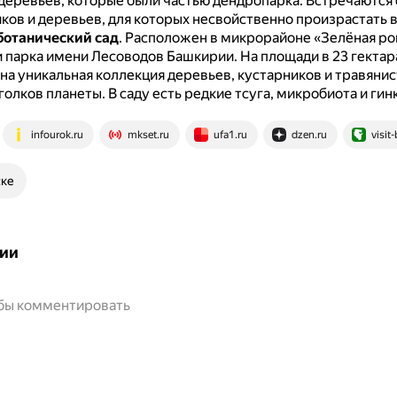
 деревьев, которые были частью дендропарка.
Встречаются 
иков и деревьев, для которых несвойственно произрастать 
ботанический сад
.
Расположен в микрорайоне «Зелёная ро
 парка имени Лесоводов Башкирии.
На площади в 23 гектар
на уникальная коллекция деревьев, кустарников и травяни
уголков планеты.
В саду есть редкие тсуга, микробиота и гин
infourok.ru
mkset.ru
ufa1.ru
dzen.ru
visit
ске
ии
обы комментировать