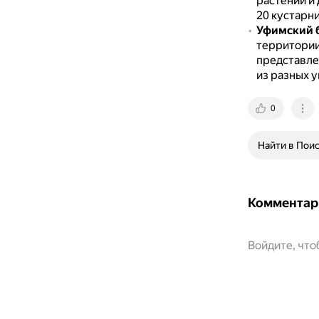
растений и
20 кустарн
Уфимский 
территории
представле
из разных 
0
Найти в Пои
Комментар
Войдите, чт