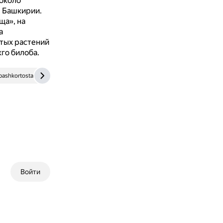
около
в Башкирии.
ща», на
а
стых растений
кго билоба.
-bashkortostan.ru
Войти