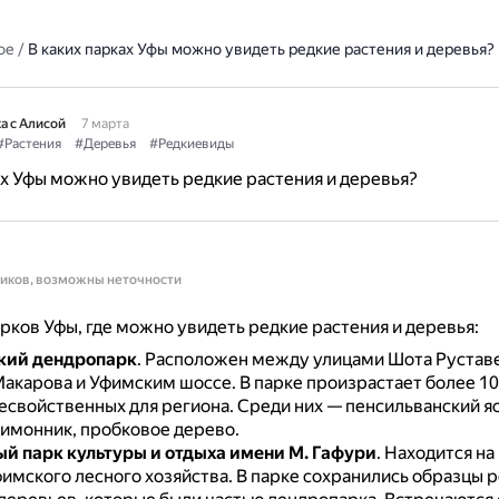
ое
/
В каких парках Уфы можно увидеть редкие растения и деревья?
а с Алисой
7 марта
#Растения
#Деревья
#Редкиевиды
ах Уфы можно увидеть редкие растения и деревья?
ников, возможны неточности
рков Уфы, где можно увидеть редкие растения и деревья:
кий дендропарк
.
Расположен между улицами Шота Руставе
акарова и Уфимским шоссе.
В парке произрастает более 1
несвойственных для региона.
Среди них — пенсильванский яс
лимонник, пробковое дерево.
й парк культуры и отдыха имени М. Гафури
.
Находится на
имского лесного хозяйства.
В парке сохранились образцы 