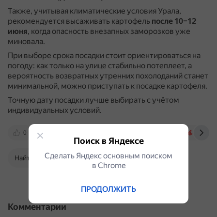
Также, учитывая климатические условия Урала,
рекомендуется высаживать картофель
после 10–12
июня
, когда опасность внезапных заморозков уже
миновала.
При выборе срока посадки стоит ориентироваться на
погоду: как только на улице стабильно потеплеет, а
вероятность возвратных утренних похолоданий станет
минимальной, можно приступать к посадке картофеля.
Точную дату посадки лучше выбирать с учётом
индивидуальных условий.
0
yandex.ru
www.magcity74.ru
chel.aif.
Поиск в Яндексе
Сделать Яндекс основным поиском
Найти в Поиске
в Сhrome
ПРОДОЛЖИТЬ
Комментарии