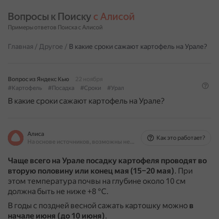
Вопросы к Поиску 
с Алисой
Примеры ответов Поиска с Алисой
Главная
/
Другое
/
В какие сроки сажают картофель на Урале?
Вопрос из Яндекс Кью
22 ноября
#Картофель
#Посадка
#Сроки
#Урал
В какие сроки сажают картофель на Урале?
Алиса
Как это работает?
На основе источников, возможны неточности
Чаще всего на Урале посадку картофеля проводят во
вторую половину или конец мая (15–20 мая)
.
При
этом температура почвы на глубине около 10 см
должна быть не ниже +8 °С.
В годы с поздней весной сажать картошку можно
в
начале июня (до 10 июня)
.