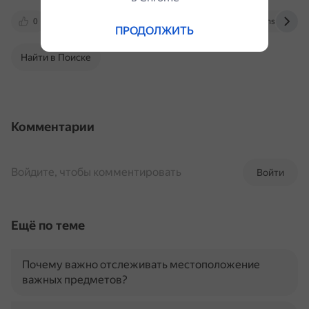
0
yandex.ru
vc.ru
marketing.hse.ru
ПРОДОЛЖИТЬ
Найти в Поиске
Комментарии
Войдите, чтобы комментировать
Войти
Ещё по теме
Почему важно отслеживать местоположение
важных предметов?