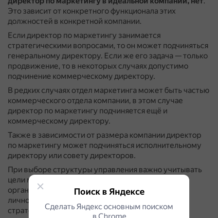
директор по маркетингу в идеальной компании, нет
.
Это зависит от конкретного функционала этих
должностей в конкретной компании.
Если директор по маркетингу занимается
стратегическими вопросами, то он может подчиняться
генеральному директору.
Если же его задача — только
продвижение, то в некоторых случаях допустимо
подчинение коммерческому директору.
В редких случаях отдел маркетинга может быть частью
коммерческого отдела компании, в этом случае
директор по маркетингу подчиняется ещё и
коммерческому директору.
Также в зависимости от размера компании директор
по маркетингу может подчиняться исполнительному
директору или совету директоров.
При выборе структуры управления важно учитывать
цели маркетинга на предприятии, особенности
организационной и функциональной структуры,
Поиск в Яндексе
личностные особенности топ-менеджмента,
Сделать Яндекс основным поиском
стратегические планы компании и другое.
в Сhrome