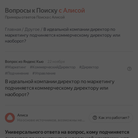
Вопросы к Поиску 
с Алисой
Примеры ответов Поиска с Алисой
Главная
/
Другое
/
В идеальной компании директор по
маркетингу подчиняется коммерческому директору или
наоборот?
Вопрос из Яндекс Кью
22 ноября
#Маркетинг
#КоммерческийДиректор
#Директор
#Подчинение
#Управление
В идеальной компании директор по маркетингу
подчиняется коммерческому директору или
наоборот?
Алиса
Как это работает?
На основе источников, возможны неточности
Универсального ответа на вопрос, кому подчиняется