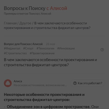
Вопросы к Поиску 
с Алисой
Примеры ответов Поиска с Алисой
Главная
/
Другое
/
В чем заключаются особенности
проектирования и строительства фиджитал-центров?
Вопрос для Поиска с Алисой
26 мая
#Фиджитал
#Спорт
#Технологии
#Инновации
#Строительство
#Проектирование
В чем заключаются особенности проектирования и
строительства фиджитал-центров?
Алиса
Как это работает?
На основе источников, возможны неточности
Некоторые особенности проектирования и
строительства фиджитал-центров:
Объединение зон в цифровом пространстве
.
Они