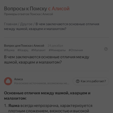
Вопросы к Поиску 
с Алисой
Примеры ответов Поиска с Алисой
Главная
/
Другое
/
В чем заключаются основные отличия
между яшмой, кварцем и малахитом?
Вопрос для Поиска с Алисой
24 декабря
#Яшма
#Кварц
#Малахит
#Минералы
#Отличия
В чем заключаются основные отличия между
яшмой, кварцем и малахитом?
Алиса
Как это работает?
На основе источников, возможны неточности
Основные отличия между яшмой, кварцем и
малахитом
:
Яшма
всегда непрозрачна, характеризуется
плотным сложением, вязкостью и высокой