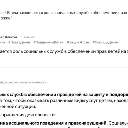
ое
/
В чем заключается роль социальных служб в обеспечении прав 
ержку?
а с Алисой
13 марта
ита
#ПраваДетей
#ПоддержкаДетей
#ЗащитаПрав
#ПомощьДетям
ается роль социальных служб в обеспечении прав детей на 
ников, возможны неточности
ьных служб в обеспечении прав детей на защиту и поддер
в том, чтобы оказывать различные виды услуг детям, наход
енной ситуации.
аправления деятельности:
ика асоциального поведения и правонарушений
.
Социаль