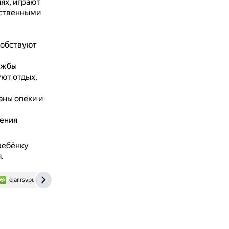
ях, играют
рственными
собствуют
ужбы
ют отдых,
аны опеки и
ления
ребёнку
.
elar.rsvpu.ru
scienceforum.ru