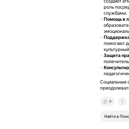
создают ат
роль посре
службами.
Помощь в л
образовате
эмоциональ
Поддержка 
помогают д
культурный
Защита пра
попечитель
Консультир
педагогиче
Социальные 
преодолевать
0
Найти в Пои