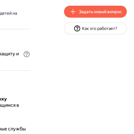
Задать новый вопрос
детей на
Как это работает?
защиту и
жку
ящимся в
ные службы