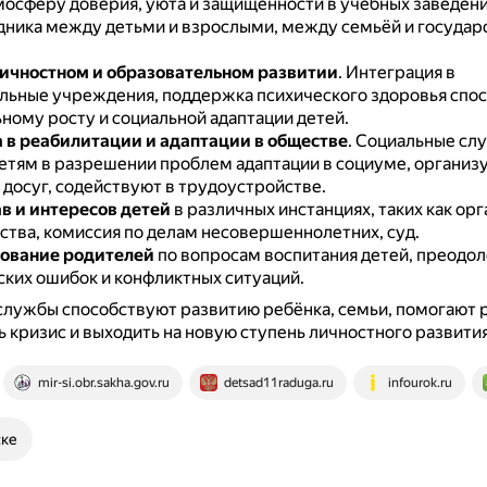
мосферу доверия, уюта и защищённости в учебных заведени
дника между детьми и взрослыми, между семьёй и госуда
ичностном и образовательном развитии
.
Интеграция в
льные учреждения, поддержка психического здоровья спо
ному росту и социальной адаптации детей.
в реабилитации и адаптации в обществе
.
Социальные сл
етям в разрешении проблем адаптации в социуме, организу
 досуг, содействуют в трудоустройстве.
в и интересов детей
в различных инстанциях, таких как орг
ства, комиссия по делам несовершеннолетних, суд.
ование родителей
по вопросам воспитания детей, преодо
ских ошибок и конфликтных ситуаций.
службы способствуют развитию ребёнка, семьи, помогают 
 кризис и выходить на новую ступень личностного развития
mir-si.obr.sakha.gov.ru
detsad11raduga.ru
infourok.ru
ске