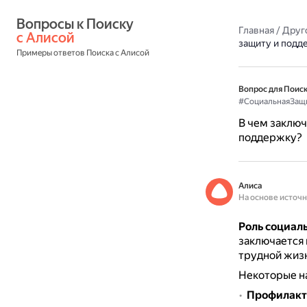
Вопросы к Поиску 
Главная
/
Друг
с Алисой
защиту и подд
Примеры ответов Поиска с Алисой
Вопрос для Поиск
#СоциальнаяЗащ
В чем заключ
поддержку?
Алиса
На основе источ
Роль социал
заключается 
трудной жизн
Некоторые н
Профилакт