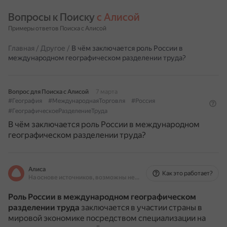
Вопросы к Поиску 
с Алисой
Примеры ответов Поиска с Алисой
Главная
/
Другое
/
В чём заключается роль России в
международном географическом разделении труда?
Вопрос для Поиска с Алисой
7 марта
#География
#МеждународнаяТорговля
#Россия
#ГеографическоеРазделениеТруда
В чём заключается роль России в международном
географическом разделении труда?
Алиса
Как это работает?
На основе источников, возможны неточности
Роль России в международном географическом
разделении труда
заключается в участии страны в
мировой экономике посредством специализации на