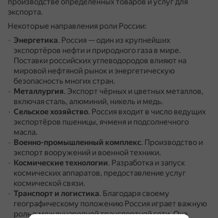
производстве определённых товаров и услуг для
экспорта.
Некоторые направления роли России:
Энергетика
.
Россия — один из крупнейших
экспортёров нефти и природного газа в мире.
Поставки российских углеводородов влияют на
мировой нефтяной рынок и энергетическую
безопасность многих стран.
Металлургия
.
Экспорт чёрных и цветных металлов,
включая сталь, алюминий, никель и медь.
Сельское хозяйство
.
Россия входит в число ведущих
экспортёров пшеницы, ячменя и подсолнечного
масла.
Военно-промышленный комплекс
.
Производство и
экспорт вооружений и военной техники.
Космические технологии
.
Разработка и запуск
космических аппаратов, предоставление услуг
космической связи.
Транспорт и логистика
.
Благодаря своему
географическому положению Россия играет важную
роль в международной транспортной сети.
Она