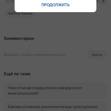
0
cchgeu.ru
www.livelib.ru
bguor.ru
ПРОДОЛЖИТЬ
Найти в Поиске
Комментарии
Войдите, чтобы комментировать
Войти
Ещё по теме
Чем отличается двухполосная дорога от
многополосной?
Каковы основные различия между культурными