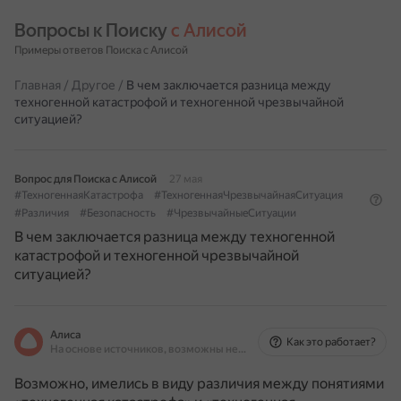
Вопросы к Поиску 
с Алисой
Примеры ответов Поиска с Алисой
Главная
/
Другое
/
В чем заключается разница между
техногенной катастрофой и техногенной чрезвычайной
ситуацией?
Вопрос для Поиска с Алисой
27 мая
#ТехногеннаяКатастрофа
#ТехногеннаяЧрезвычайнаяСитуация
#Различия
#Безопасность
#ЧрезвычайныеСитуации
В чем заключается разница между техногенной
катастрофой и техногенной чрезвычайной
ситуацией?
Алиса
Как это работает?
На основе источников, возможны неточности
Возможно, имелись в виду различия между понятиями