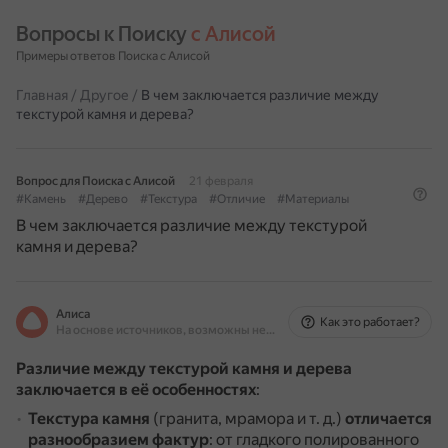
Вопросы к Поиску 
с Алисой
Примеры ответов Поиска с Алисой
Главная
/
Другое
/
В чем заключается различие между
текстурой камня и дерева?
Вопрос для Поиска с Алисой
21 февраля
#Камень
#Дерево
#Текстура
#Отличие
#Материалы
В чем заключается различие между текстурой
камня и дерева?
Алиса
Как это работает?
На основе источников, возможны неточности
Различие между текстурой камня и дерева
заключается в её особенностях
:
Текстура камня
(гранита, мрамора и т. д.)
отличается
разнообразием фактур
: от гладкого полированного