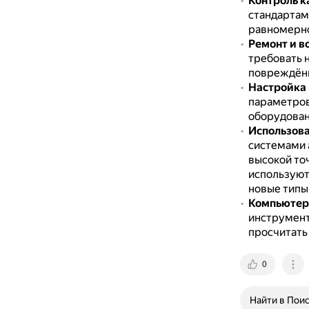
Контроль к
стандартам
равномерно
Ремонт и в
требовать н
повреждённ
Настройка 
параметров
оборудован
Использова
системами 
высокой то
используют
новые типы
Компьютер
инструмент
просчитать
0
Найти в Пои