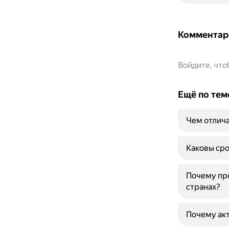
Комментар
Войдите, чт
Ещё по тем
Чем отлича
Каковы сро
Почему про
странах?
Почему акт