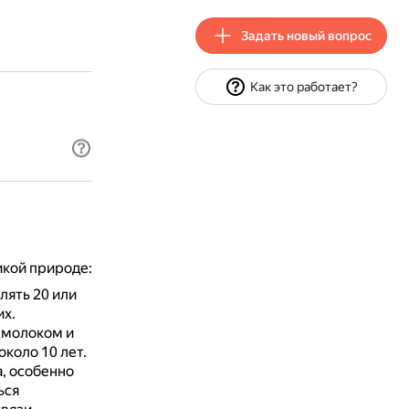
Задать новый вопрос
Как это работает?
икой природе:
лять 20 или
х.
 молоком и
коло 10 лет.
а, особенно
ься