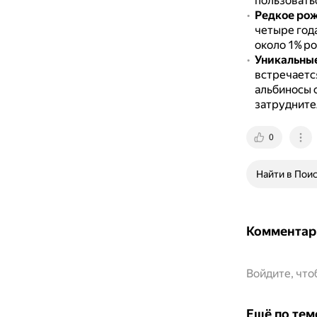
пользовать
Редкое ро
четыре год
около 1% р
Уникальные
встречаетс
альбиносы 
затрудните
0
Найти в Пои
Комментар
Войдите, чт
Ещё по тем