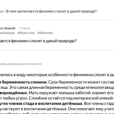
ое
/
В чем заключается феномен слонят в дикой природе?
а с Алисой
11 июня
аяприрода
#Животные
#Феномен
ается феномен слонят в дикой природе?
ников, возможны неточности
елись в виду некоторые особенности феномена слонят в д
 беременность слонихи
.
Срок беременности может состав
сяца.
Это самая длинная беременность среди млекопитающи
оворождённых
.
Мать окружает малыша заботой: кормит его
т любых угроз.
Слонёнок остаётся под материнской опекой о
угих членов стада в воспитании детёныша
.
Все члены стад
 участвуют в воспитании детёныша.
Они помогают ему учит