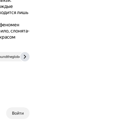
вязи.
каждые
ходится лишь
 феномен
ило, слонята-
окрасом
oundtheglobe.com
www.worldlifestyle.com
Войти