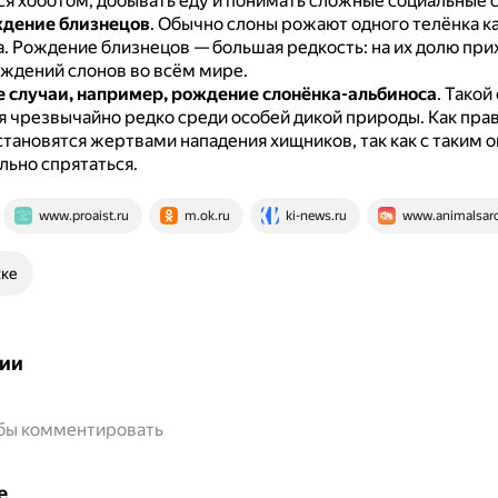
ся хоботом, добывать еду и понимать сложные социальные с
ждение близнецов
.
Обычно слоны рожают одного телёнка 
а.
Рождение близнецов — большая редкость: на их долю при
ождений слонов во всём мире.
 случаи, например, рождение слонёнка-альбиноса
.
Такой
я чрезвычайно редко среди особей дикой природы.
Как прав
становятся жертвами нападения хищников, так как с таким 
льно спрятаться.
www.proaist.ru
m.ok.ru
ki-news.ru
www.animalsar
ске
ии
обы комментировать
е