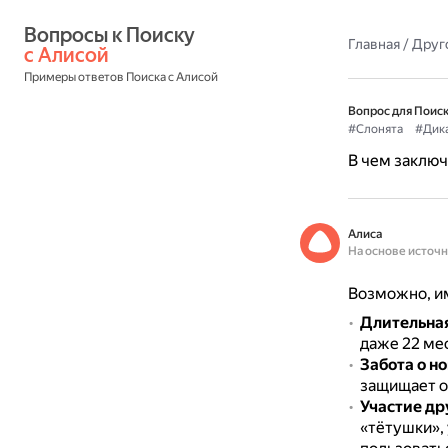
Вопросы к Поиску 
Главная
/
Друг
с Алисой
Примеры ответов Поиска с Алисой
Вопрос для Поиск
#Слонята
#Дик
В чем заключ
Алиса
На основе источ
Возможно, им
Длительная
даже 22 ме
Забота о н
защищает о
Участие др
«тётушки»,