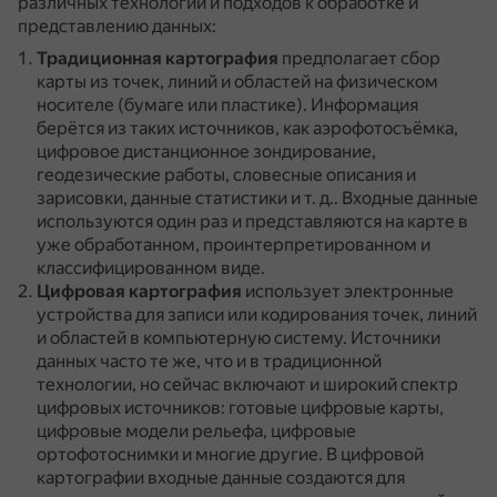
различных технологий и подходов к обработке и
представлению данных:
Традиционная картография
предполагает сбор
карты из точек, линий и областей на физическом
носителе (бумаге или пластике).
Информация
берётся из таких источников, как аэрофотосъёмка,
цифровое дистанционное зондирование,
геодезические работы, словесные описания и
зарисовки, данные статистики и т. д..
Входные данные
используются один раз и представляются на карте в
уже обработанном, проинтерпретированном и
классифицированном виде.
Цифровая картография
использует электронные
устройства для записи или кодирования точек, линий
и областей в компьютерную систему.
Источники
данных часто те же, что и в традиционной
технологии, но сейчас включают и широкий спектр
цифровых источников: готовые цифровые карты,
цифровые модели рельефа, цифровые
ортофотоснимки и многие другие.
В цифровой
картографии входные данные создаются для