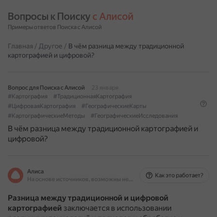
Вопросы к Поиску 
с Алисой
Примеры ответов Поиска с Алисой
Главная
/
Другое
/
В чём разница между традиционной
картографией и цифровой?
Вопрос для Поиска с Алисой
23 января
#Картография
#ТрадиционнаяКартография
#ЦифроваяКартография
#ГеографическиеКарты
#КартографическиеМетоды
#ГеографическиеИсследования
В чём разница между традиционной картографией и
цифровой?
Алиса
Как это работает?
На основе источников, возможны неточности
Разница между традиционной и цифровой
картографией
заключается в использовании