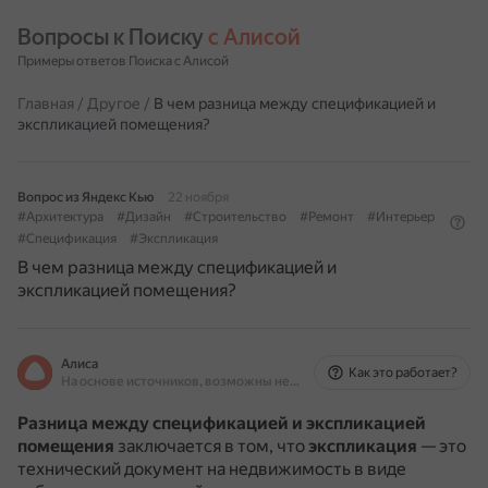
Вопросы к Поиску 
с Алисой
Примеры ответов Поиска с Алисой
Главная
/
Другое
/
В чем разница между спецификацией и
экспликацией помещения?
Вопрос из Яндекс Кью
22 ноября
#Архитектура
#Дизайн
#Строительство
#Ремонт
#Интерьер
#Спецификация
#Экспликация
В чем разница между спецификацией и
экспликацией помещения?
Алиса
Как это работает?
На основе источников, возможны неточности
Разница между спецификацией и экспликацией
помещения
заключается в том, что
экспликация
— это
технический документ на недвижимость в виде