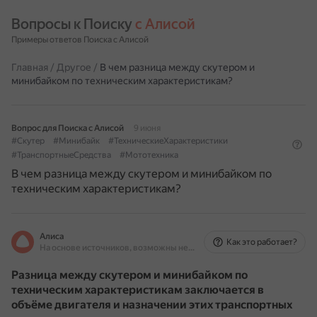
Вопросы к Поиску 
с Алисой
Примеры ответов Поиска с Алисой
Главная
/
Другое
/
В чем разница между скутером и
минибайком по техническим характеристикам?
Вопрос для Поиска с Алисой
9 июня
#Скутер
#Минибайк
#ТехническиеХарактеристики
#ТранспортныеСредства
#Мототехника
В чем разница между скутером и минибайком по
техническим характеристикам?
Алиса
Как это работает?
На основе источников, возможны неточности
Разница между скутером и минибайком по
техническим характеристикам заключается в
объёме двигателя и назначении этих транспортных