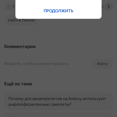
0
energyatv.by
ddtt-mos.ru
en.wikipedia
ПРОДОЛЖИТЬ
Найти в Поиске
Комментарии
Войдите, чтобы комментировать
Войти
Ещё по теме
Почему для авиаперелетов на Аляску используют
широкофюзеляжные самолеты?