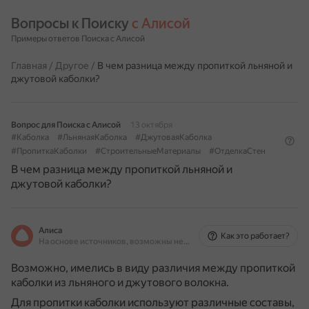
Вопросы к Поиску 
с Алисой
Примеры ответов Поиска с Алисой
Главная
/
Другое
/
В чем разница между пропиткой льняной и
джутовой каболки?
Вопрос для Поиска с Алисой
13 октября
#Каболка
#ЛьнянаяКаболка
#ДжутоваяКаболка
#ПропиткаКаболки
#СтроительныеМатериалы
#ОтделкаСтен
В чем разница между пропиткой льняной и
джутовой каболки?
Алиса
Как это работает?
На основе источников, возможны неточности
Возможно, имелись в виду различия между пропиткой
каболки из льняного и джутового волокна.
Для пропитки каболки используют различные составы,