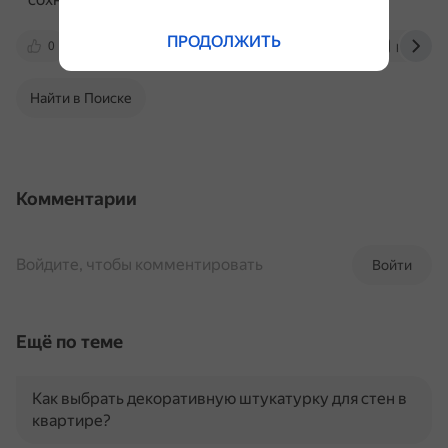
ПРОДОЛЖИТЬ
0
lavrstroy.ru
kabolka-shop.ru
profil-dv.
Найти в Поиске
Комментарии
Войдите, чтобы комментировать
Войти
Ещё по теме
Как выбрать декоративную штукатурку для стен в
квартире?