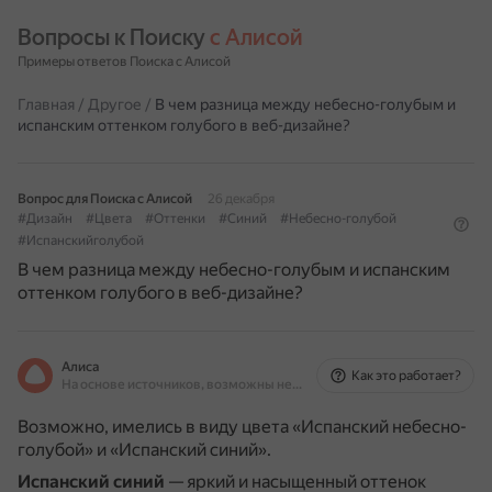
Вопросы к Поиску 
с Алисой
Примеры ответов Поиска с Алисой
Главная
/
Другое
/
В чем разница между небесно-голубым и
испанским оттенком голубого в веб-дизайне?
Вопрос для Поиска с Алисой
26 декабря
#Дизайн
#Цвета
#Оттенки
#Синий
#Небесно-голубой
#Испанскийголубой
В чем разница между небесно-голубым и испанским
оттенком голубого в веб-дизайне?
Алиса
Как это работает?
На основе источников, возможны неточности
Возможно, имелись в виду цвета «Испанский небесно-
голубой» и «Испанский синий».
Испанский синий
— яркий и насыщенный оттенок