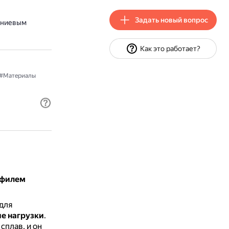
Задать новый вопрос
иниевым
Как это работает?
#Материалы
офилем
для
ие нагрузки
.
сплав, и он