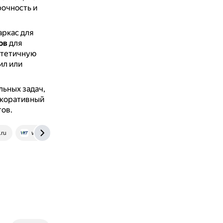
рочность и
аркас для
ов
для
стетичную
ил или
ьных задач,
декоративный
ов.
.ru
www.machining-custom.com