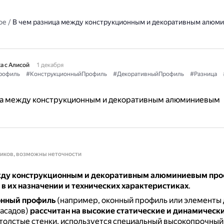
ое
/
В чем разница между конструкционным и декоративным алюм
а с Алисой
1 декабря
рофиль
#КонструкционныйПрофиль
#ДекоративныйПрофиль
#Разница
ца между конструкционным и декоративным алюминиевым
ников, возможны неточности
жду конструкционным и декоративным алюминиевым пр
в их назначении и технических характеристиках
.
онный профиль
(например, оконный профиль или элементы 
фасадов)
рассчитан на высокие статические и динамическ
 толстые стенки, используется специальный высокопрочный 