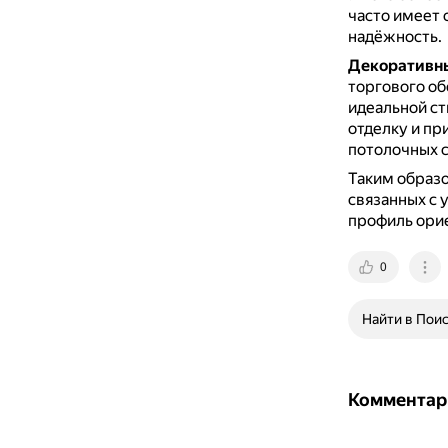
часто имеет
надёжность.
Декоративн
торгового о
идеальной ст
отделку и пр
потолочных 
Таким образо
связанных с 
профиль ори
0
Найти в Пои
Комментар