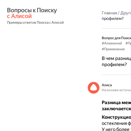
Вопросы к Поиску 
Главная
/
Друг
с Алисой
профилем?
Примеры ответов Поиска с Алисой
Вопрос для Поиск
#Алюминий
#П
#Применение
В чем разни
профилем?
Алиса
На основе источ
Разница ме
заключается 
Конструкци
остекления 
У него более