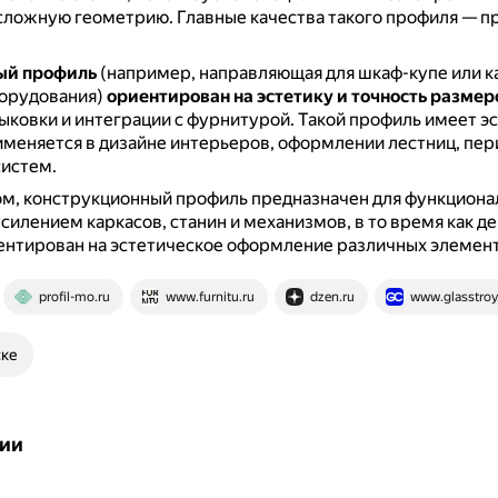
 сложную геометрию.
Главные качества такого профиля — п
ый профиль
(например, направляющая для шкаф-купе или к
борудования)
ориентирован на эстетику и точность размер
ыковки и интеграции с фурнитурой.
Такой профиль имеет э
именяется в дизайне интерьеров, оформлении лестниц, пер
систем.
м, конструкционный профиль предназначен для функционал
усилением каркасов, станин и механизмов, в то время как 
ентирован на эстетическое оформление различных элемент
profil-mo.ru
www.furnitu.ru
dzen.ru
www.glasstroy
ске
ии