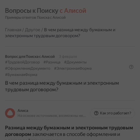
Вопросы к Поиску 
с Алисой
Примеры ответов Поиска с Алисой
Главная
/
Другое
/
В чем разница между бумажным и
электронным трудовым договором?
Вопрос для Поиска с Алисой
3 февраля
#ТрудовойДоговор
#Разница
#Документы
#ОформлениеДокументо
#ЭлектроннаяФорма
#БумажнаяФорма
В чем разница между бумажным и электронным
трудовым договором?
Алиса
Как это работает?
На основе источников, возможны неточности
Разница между бумажным и электронным трудовым
договором
заключается в способе оформления и