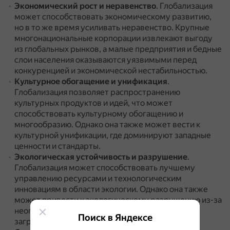
Экономический рост и неравенство
.
Глобализация
может способствовать экономическому развитию,
но в то же время усиливать неравенство.
Крупные
многонациональные корпорации извлекают выгоду
из глобальных рынков, а малые предприятия и бедные
слои населения оказываются уязвимыми перед
конкуренцией и экономической нестабильностью.
Культурное обогащение и унификация
.
Глобализация позволяет распространению
культурных продуктов и идей, что может
способствовать культурному обогащению и
многообразию.
Однако она также может вести к
культурной унификации, где доминируют западные
ценности и стандарты.
Экологическая устойчивость и разрушение
.
Глобализация может способствовать лучшему
управлению ресурсами и технологическим
инновациям в области экологии.
Однако она также
может привести к экологическому разрушению из-за
неограниченной потребности в ресурсах и
Поиск в Яндексе
загрязнении окружающей среды.