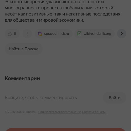
Эти противоречия указывают на сложность и
многогранность процесса глобализации, который
несёт как позитивные, так и негативные последствия
для общества и мировой экономики.
0
spravochnick.ru
wikireshebnik.org
sci
Найти в Поиске
Комментарии
Войдите, чтобы комментировать
Войти
© 2026 ООО «Яндекс»
Пользовательское соглашение
Связаться с нами