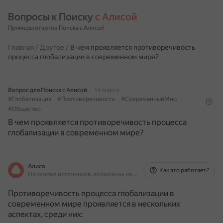
Вопросы к Поиску 
с Алисой
Примеры ответов Поиска с Алисой
Главная
/
Другое
/
В чем проявляется противоречивость
процесса глобализации в современном мире?
Вопрос для Поиска с Алисой
14 марта
#Глобализация
#Противоречивость
#СовременныйМир
#Общество
В чем проявляется противоречивость процесса
глобализации в современном мире?
Алиса
Как это работает?
На основе источников, возможны неточности
Противоречивость процесса глобализации в
современном мире проявляется в нескольких
аспектах, среди них: