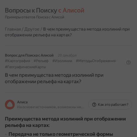
Вопросы к Поиску 
с Алисой
Примеры ответов Поиска с Алисой
Главная
/
Другое
/
В чем преимущества метода изолиний при
отображении рельефа на картах?
Вопрос для Поиска с Алисой
28 декабря
#Картография
#Рельеф
#Изолинии
#МетодыОтображения
#ГеографическиеКарты
В чем преимущества метода изолиний при
отображении рельефа на картах?
Алиса
Как это работает?
На основе источников, возможны неточности
Преимущества метода изолиний при отображении
рельефа на картах
:
Передача не только геометрической формы