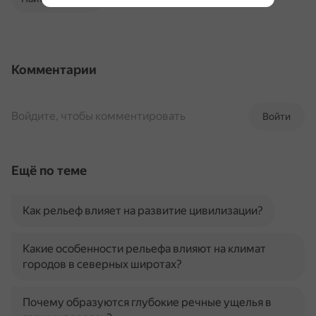
Комментарии
Войдите, чтобы комментировать
Войти
Ещё по теме
Как рельеф влияет на развитие цивилизации?
Какие особенности рельефа влияют на климат
городов в северных широтах?
Почему образуются глубокие речные ущелья в