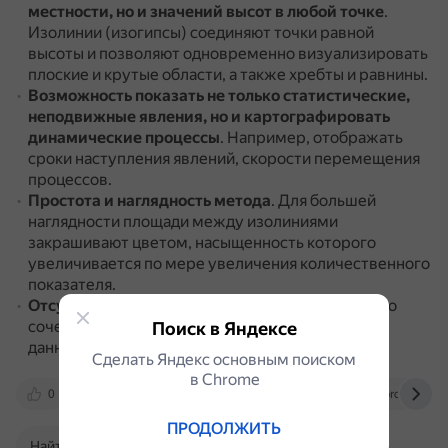
местности, но и значений высот в любой точке
.
Изолинии (изогипсы) соединяют точки равной
высоты и позволяют одновременно визуализировать
плоские и крутые области, а также хребты и равнины.
Возможность показать не только статистические,
неподвижные явления, но и картографировать
динамические процессы
.
Например, отображать
сроки наступления явлений, скорости перемещения
процессов.
Простота и наглядность метода
.
Для большей
наглядности площади между изолиниями
закрашивают цветом, насыщенность которого
увеличивается по мере увеличения количественного
показателя.
Отсутствие большой легенды
.
Изолинии хорошо
сочетаются с другими способами отображения
Поиск в Яндексе
данных на карте.
Сделать Яндекс основным поиском
в Сhrome
0
cartetika.ru
studizba.com
pro.arcgis.
ПРОДОЛЖИТЬ
Найти в Поиске