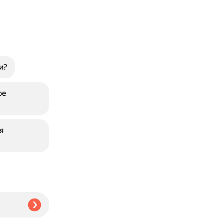
и?
ое
я