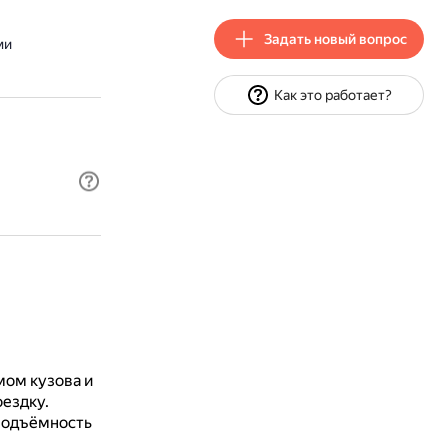
Задать новый вопрос
ми
Как это работает?
ом кузова и
оездку.
подъёмность