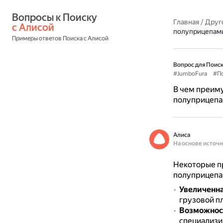
Вопросы к Поиску 
Главная
/
Друг
с Алисой
полуприцепам
Примеры ответов Поиска с Алисой
Вопрос для Поиск
#JumboFura
#П
В чем преим
полуприцеп
Алиса
На основе источ
Некоторые п
полуприцепа
Увеличенна
грузовой пл
Возможност
специализи