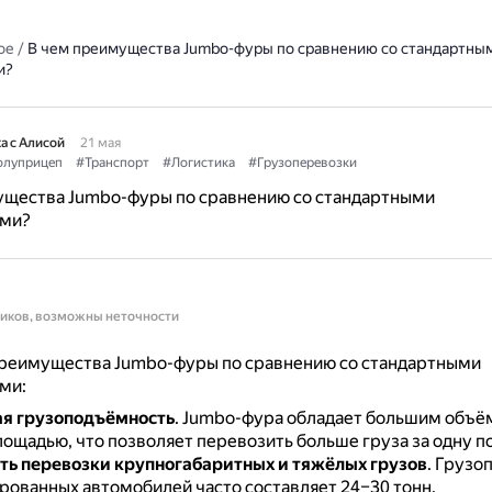
ое
/
В чем преимущества Jumbo-фуры по сравнению со стандартны
и?
а с Алисой
21 мая
олуприцеп
#Транспорт
#Логистика
#Грузоперевозки
ущества Jumbo-фуры по сравнению со стандартными
ами?
ников, возможны неточности
реимущества Jumbo-фуры по сравнению со стандартными
ми:
я грузоподъёмность
.
Jumbo-фура обладает большим объём
ощадью, что позволяет перевозить больше груза за одну п
ь перевозки крупногабаритных и тяжёлых грузов
.
Грузо
рованных автомобилей часто составляет 24–30 тонн.