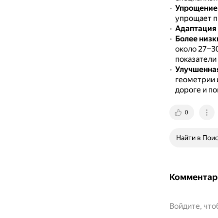
Упрощение 
упрощает п
Адаптация 
Более низк
около 27–3
показатели 
Улучшенна
геометрии 
дороге и п
0
Найти в Пои
Комментар
Войдите, чт