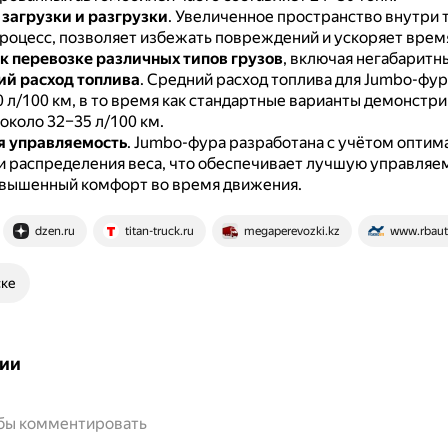
загрузки и разгрузки
.
Увеличенное пространство внутри 
роцесс, позволяет избежать повреждений и ускоряет врем
к перевозке различных типов грузов
, включая негабаритн
ий расход топлива
.
Средний расход топлива для Jumbo-фур
0 л/100 км, в то время как стандартные варианты демонстр
около 32–35 л/100 км.
я управляемость
.
Jumbo-фура разработана с учётом оптим
и распределения веса, что обеспечивает лучшую управляем
овышенный комфорт во время движения.
dzen.ru
titan-truck.ru
megaperevozki.kz
www.rbaut
ске
ии
обы комментировать