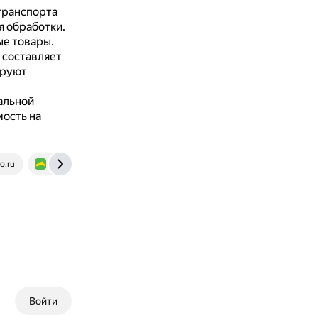
транспорта
я обработки.
ые товары.
 составляет
ируют
альной
ость на
o.ru
gruzovichkof.ru
Войти