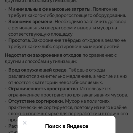
другими способами утилизации:
Минимальные финансовые затраты
.
Полигон не
требует какого-либо дорогостоящего оборудования.
Экономия времени
.
Необходимо заключить договор
с региональным оператором и вывезти мусор на
соответствующую площадку.
Простота
.
Захоронение твёрдых отходов в землю не
требует каких-либо сортировочных мероприятий.
Недостатки захоронения отходов
по сравнению с
другими способами утилизации:
Вред окружающей среде
.
Твёрдые отходы
разлагаются значительно медленнее, а многие из них
относятся к категории невозобновляемых.
Ограниченность пространства
.
Используется
ограниченное пространство для закапывания мусора.
Отсутствие сортировки
.
Мусор на полигонах
практически не сортируется, поэтому из него крайне
сложно извлечь сырьё для переработки и вторичного
производства.
Поиск в Яндексе
Растут затраты на обслуживание полигонов
и
контроль их деятельности.