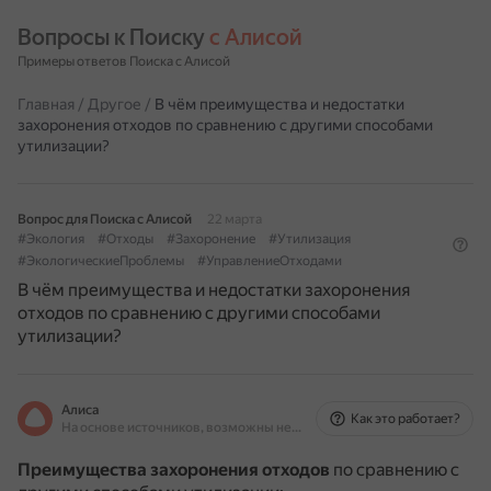
Вопросы к Поиску 
с Алисой
Примеры ответов Поиска с Алисой
Главная
/
Другое
/
В чём преимущества и недостатки
захоронения отходов по сравнению с другими способами
утилизации?
Вопрос для Поиска с Алисой
22 марта
#Экология
#Отходы
#Захоронение
#Утилизация
#ЭкологическиеПроблемы
#УправлениеОтходами
В чём преимущества и недостатки захоронения
отходов по сравнению с другими способами
утилизации?
Алиса
Как это работает?
На основе источников, возможны неточности
Преимущества захоронения отходов
по сравнению с