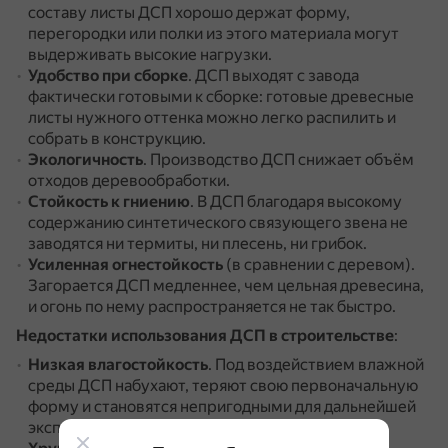
составу листы ДСП хорошо держат форму,
перегородки или полки из этого материала могут
выдерживать высокие нагрузки.
Удобство при сборке
.
ДСП выходят с завода
фактически готовыми к сборке: готовые древесные
листы нужного оттенка можно легко распилить и
собрать в конструкцию.
Экологичность
.
Производство ДСП снижает объём
отходов деревообработки.
Стойкость к гниению
.
В ДСП благодаря высокому
содержанию синтетического связующего звена не
заводятся ни термиты, ни плесень, ни грибок.
Усиленная огнестойкость
(в сравнении с деревом).
Загорается ДСП медленнее, чем цельная древесина,
и огонь по нему распространяется не так быстро.
Недостатки использования ДСП в строительстве
:
Низкая влагостойкость
.
Под воздействием влажной
среды ДСП набухают, теряют свою первоначальную
форму и становятся непригодными для дальнейшей
эксплуатации.