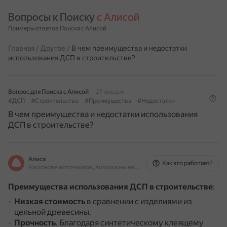
Вопросы к Поиску 
с Алисой
Примеры ответов Поиска с Алисой
Главная
/
Другое
/
В чем преимущества и недостатки
использования ДСП в строительстве?
Вопрос для Поиска с Алисой
27 января
#ДСП
#Строительство
#Преимущества
#Недостатки
В чем преимущества и недостатки использования
ДСП в строительстве?
Алиса
Как это работает?
На основе источников, возможны неточности
Преимущества использования ДСП в строительстве
:
Низкая стоимость
в сравнении с изделиями из
цельной древесины.
Прочность
.
Благодаря синтетическому клеящему