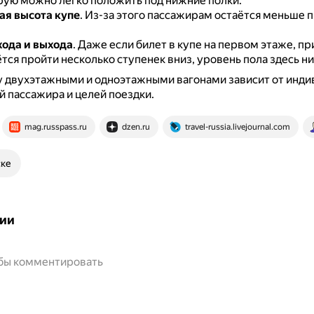
орую можно легко положить под нижние полки.
я высота купе
.
Из-за этого пассажирам остаётся меньше 
хода и выхода
.
Даже если билет в купе на первом этаже, пр
тся пройти несколько ступенек вниз, уровень пола здесь н
 двухэтажными и одноэтажными вагонами зависит от инди
 пассажира и целей поездки.
mag.russpass.ru
dzen.ru
travel-russia.livejournal.com
ске
ии
обы комментировать