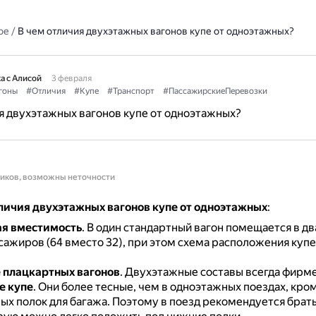
ое
/
В чем отличия двухэтажных вагонов купе от одноэтажных?
а с Алисой
3 февраля
гоны
#Отличия
#Купе
#Транспорт
#ПассажирскиеПеревозки
я двухэтажных вагонов купе от одноэтажных?
ников, возможны неточности
личия двухэтажных вагонов купе от одноэтажных
:
я вместимость
.
В один стандартный вагон помещается в дв
ажиров (64 вместо 32), при этом схема расположения купе
 плацкартных вагонов
.
Двухэтажные составы всегда фирм
е купе
.
Они более тесные, чем в одноэтажных поездах, кроме
ых полок для багажа.
Поэтому в поезд рекомендуется брат