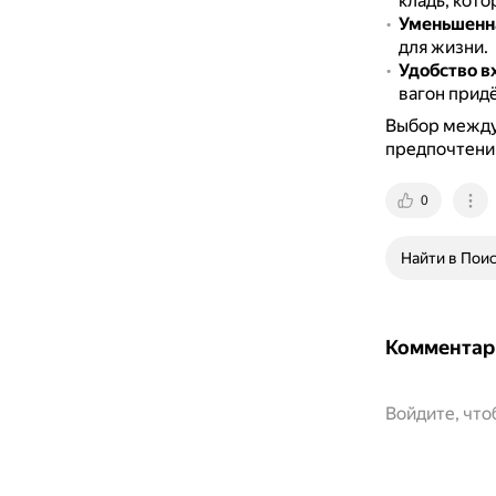
кладь, кот
Уменьшенна
для жизни.
Удобство в
вагон придё
Выбор между
предпочтений
0
Найти в Пои
Комментар
Войдите, чт