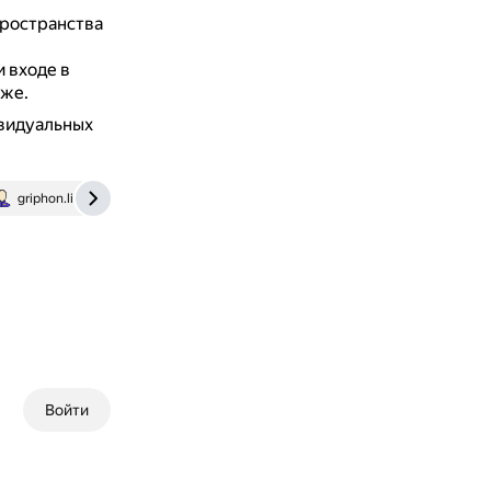
пространства
и входе в
иже.
видуальных
griphon.livejournal.com
zhd.online
Войти