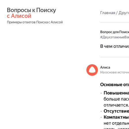
Вопросы к Поиску 
Главная
/
Друг
с Алисой
Примеры ответов Поиска с Алисой
Вопрос для Поиск
#ДвухэтажныеВа
В чем отличи
Алиса
На основе источ
Основные от
Повышенна
больше пасс
отличается.
Отсутствие
Компактны
нет отдельн