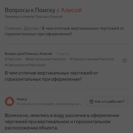
Вопросы к Поиску 
с Алисой
Примеры ответов Поиска с Алисой
Главная
/
Другое
/
В чем отличие вертикальных чертежей от
горизонтальных при оформлении?
Вопрос для Поиска с Алисой
7 марта
#Чертежи
#ВертикальныеЧертежи
#ГоризонтальныеЧертежи
#ОформлениеЧертежей
В чем отличие вертикальных чертежей от
горизонтальных при оформлении?
Алиса
Как это работает?
На основе источников, возможны неточности
Возможно, имелись в виду различия в оформлении
чертежей при вертикальном и горизонтальном
расположении объекта.