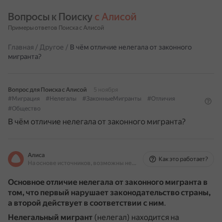
Вопросы к Поиску 
с Алисой
Примеры ответов Поиска с Алисой
Главная
/
Другое
/
В чём отличие нелегала от законного
мигранта?
Вопрос для Поиска с Алисой
5 ноября
#Миграция
#Нелегалы
#ЗаконныеМигранты
#Отличия
#Общество
В чём отличие нелегала от законного мигранта?
Алиса
Как это работает?
На основе источников, возможны неточности
Основное отличие нелегала от законного мигранта в
том, что первый нарушает законодательство страны,
а второй действует в соответствии с ним
.
Нелегальный мигрант
(нелегал) находится на