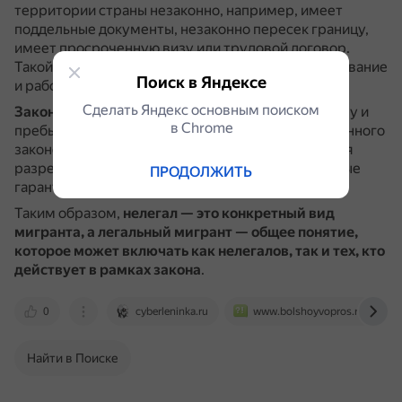
территории страны незаконно, например, имеет
поддельные документы, незаконно пересек границу,
имеет просроченную визу или трудовой договор.
Такой человек не получает разрешений на проживание
Поиск в Яндексе
и работу, не платит налоги.
Сделать Яндекс основным поиском
Законный мигрант
(легальный) въезжает в страну и
в Сhrome
пребывает в ней, соблюдая требования миграционного
законодательства.
Он получает все полагающиеся
разрешения, а вместе с ними и права, и социальные
ПРОДОЛЖИТЬ
гарантии.
Таким образом,
нелегал — это конкретный вид
мигранта, а легальный мигрант — общее понятие,
которое может включать как нелегалов, так и тех, кто
действует в рамках закона
.
0
cyberleninka.ru
www.bolshoyvopros.ru
Найти в Поиске