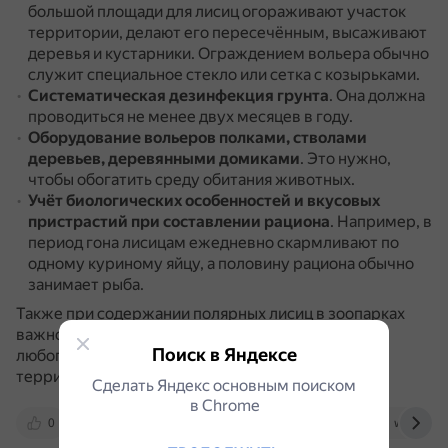
большой площади для лисиц огораживают участок
территории, делают его пересечённым, высаживают
деревья и кустарники.
Ограждением вольера обычно
служит специальное стекло или сетка с козырьками.
Систематическая дезинфекция грунта
.
Она должна
проводиться не менее двух месяцев в году.
Оборудование вольеров
полками, стволами
деревьев, деревянными домиками
.
Это нужно,
чтобы обогатить среду обитания животных.
Учёт биологических особенностей и вкусовых
пристрастий
при составлении рациона
.
Например, в
период гона лисицам ежедневно скармливают по
одному куриному яйцу, а половину рациона обычно
занимает рыба.
Также при содержании полярных лисиц в зоопарках
важно учитывать, что эти животные активны и
Поиск в Яндексе
любопытны, часто играют и исследуют свою
территорию.
Сделать Яндекс основным поиском
в Сhrome
0
www.vetpomosh.ru
vk.com
wildfauna