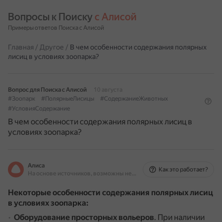
Вопросы к Поиску 
с Алисой
Примеры ответов Поиска с Алисой
Главная
/
Другое
/
В чем особенности содержания полярных
лисиц в условиях зоопарка?
Вопрос для Поиска с Алисой
10 августа
#Зоопарк
#ПолярныеЛисицы
#СодержаниеЖивотных
#УсловияСодержание
В чем особенности содержания полярных лисиц в
условиях зоопарка?
Алиса
Как это работает?
На основе источников, возможны неточности
Некоторые особенности содержания полярных лисиц
в условиях зоопарка:
Оборудование просторных вольеров
.
При наличии