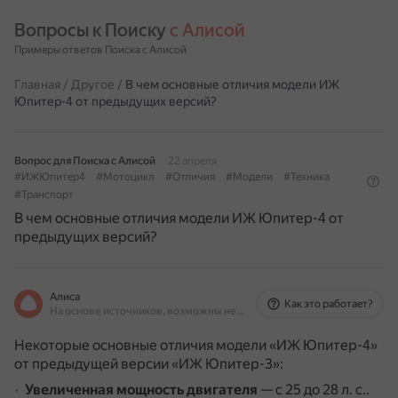
Вопросы к Поиску 
с Алисой
Примеры ответов Поиска с Алисой
Главная
/
Другое
/
В чем основные отличия модели ИЖ
Юпитер-4 от предыдущих версий?
Вопрос для Поиска с Алисой
22 апреля
#ИЖЮпитер4
#Мотоцикл
#Отличия
#Модели
#Техника
#Транспорт
В чем основные отличия модели ИЖ Юпитер-4 от
предыдущих версий?
Алиса
Как это работает?
На основе источников, возможны неточности
Некоторые основные отличия модели «ИЖ Юпитер-4»
от предыдущей версии «ИЖ Юпитер-3»:
Увеличенная мощность двигателя
— с 25 до 28 л. с..