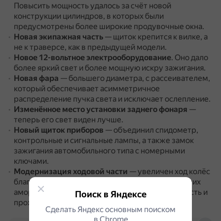
Повысить мощность удалось за счёт новой
конструкции цилиндров, в которых были
предусмотрены более широкие продувочные окна.
Новая экипажная часть
— щиток крепится к вилке, а
не к траверсе, как в предыдущей модели.
Новое 12-вольтное электрооборудование
.
Оно дало
более яркий свет и более мощную искру зажигания.
Новая фара
— большего диаметра, с рассеивателем,
который обеспечивает асимметричное
распределение пучка света и исключает ослепление.
Изменённое место установки заднего фонаря
—
теперь его свет виден лучше.
Новый щиток приборов
— объединил спидометр,
контрольные и сигнальные лампы, а также замок
зажигания автомобильного типа с номерными
ключами.
Модернизация ходовой части
— увеличен ход колёс
благодаря модернизации передней вилки и задних
амортизаторов, что повысило комфортабельность и
Поиск в Яндексе
проходимость мотоцикла.
Сделать Яндекс основным поиском
в Сhrome