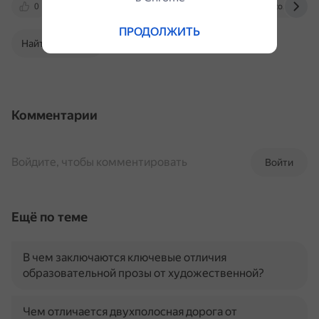
0
www.drive2.ru
dzen.ru
moto.dial29.ru
ПРОДОЛЖИТЬ
Найти в Поиске
Комментарии
Войдите, чтобы комментировать
Войти
Ещё по теме
В чем заключаются ключевые отличия
образовательной прозы от художественной?
Чем отличается двухполосная дорога от