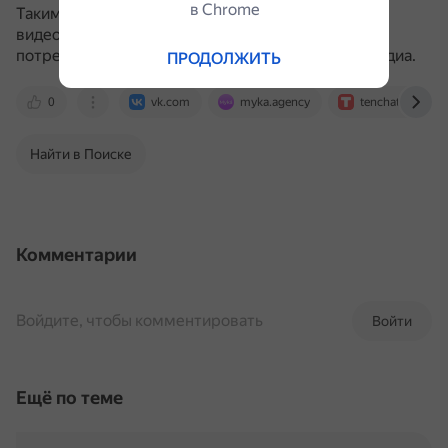
в Сhrome
Таким образом, феномен популярности коротких
видеороликов отражает изменения в способах
потребления информации и взаимодействия с медиа.
ПРОДОЛЖИТЬ
0
vk.com
myka.agency
tenchat.ru
Найти в Поиске
Комментарии
Войдите, чтобы комментировать
Войти
Ещё по теме