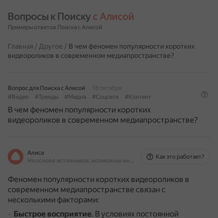
Вопросы к Поиску 
с Алисой
Примеры ответов Поиска с Алисой
Главная
/
Другое
/
В чем феномен популярности коротких
видеороликов в современном медиапространстве?
Вопрос для Поиска с Алисой
18 октября
#Видео
#Тренды
#Медиа
#Соцсети
#Контент
В чем феномен популярности коротких
видеороликов в современном медиапространстве?
Алиса
Как это работает?
На основе источников, возможны неточности
Феномен популярности коротких видеороликов в
современном медиапространстве связан с
несколькими факторами:
Быстрое восприятие
.
В условиях постоянной