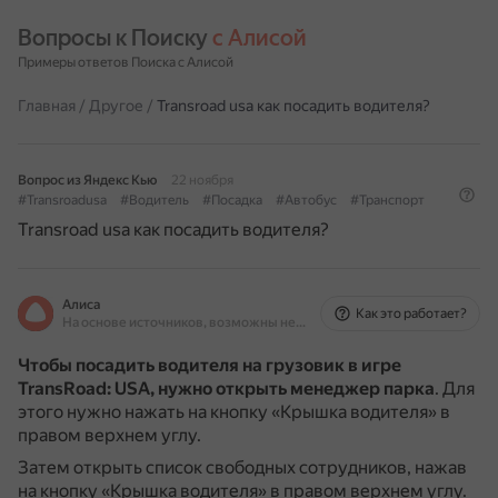
Вопросы к Поиску 
с Алисой
Примеры ответов Поиска с Алисой
Главная
/
Другое
/
Transroad usa как посадить водителя?
Вопрос из Яндекс Кью
22 ноября
#Transroadusa
#Водитель
#Посадка
#Автобус
#Транспорт
Transroad usa как посадить водителя?
Алиса
Как это работает?
На основе источников, возможны неточности
Чтобы посадить водителя на грузовик в игре
TransRoad: USA, нужно
открыть менеджер парка
.
Для
этого нужно нажать на кнопку «Крышка водителя» в
правом верхнем углу.
Затем открыть список свободных сотрудников, нажав
на кнопку «Крышка водителя» в правом верхнем углу.