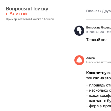
Вопросы к Поиску 
Главная
/
Друг
с Алисой
Примеры ответов Поиска с Алисой
Вопрос из Яндекс
#ТеплыйПол
#Р
Теплый пол -
Алиса
На основе источ
Конкретную 
так как на эт
площадь от
насколько 
какая комф
как часто б
фирма-прои