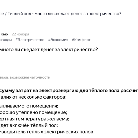
ое
/
Теплый пол - много ли съедает денег за электричество?
 Кью
22 ноября
асходы
#Электричество
#Экономия
#Комфорт
 много ли съедает денег за электричество?
ников, возможны неточности
сумму затрат на электроэнергию для тёплого пола рассчи
о влияют несколько факторов:
апливаемого помещения;
хорошо утеплено помещение;
ортная температура желаема;
удет включён тёплый пол;
зводитель тёплых электрических полов.