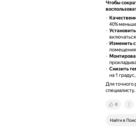
Чтобы сокра
воспользова
Качественн
40% меньше
Установить
включаться 
Изменить с
помещения 
Монтироват
прокладыват
Снизить те
на 1 градус
Для точного 
специалисту.
0
Найти в Пои