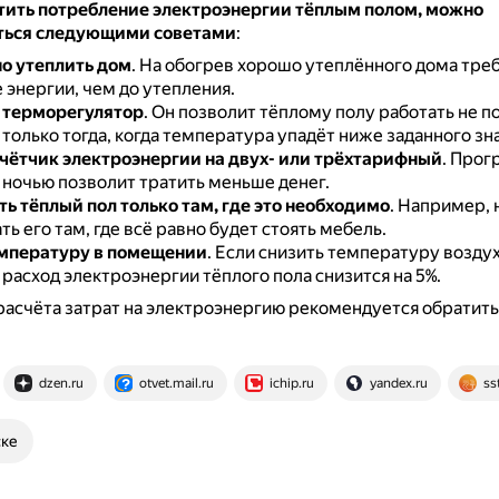
тить потребление электроэнергии тёплым полом, можно
ться следующими советами
:
о утеплить дом
.
На обогрев хорошо утеплённого дома треб
 энергии, чем до утепления.
 терморегулятор
.
Он позволит тёплому полу работать не по
только тогда, когда температура упадёт ниже заданного зн
чётчик электроэнергии на двух- или трёхтарифный
.
Прог
ночью позволит тратить меньше денег.
ь тёплый пол только там, где это необходимо
.
Например, н
ь его там, где всё равно будет стоять мебель.
мпературу в помещении
.
Если снизить температуру воздух
, расход электроэнергии тёплого пола снизится на 5%.
расчёта затрат на электроэнергию рекомендуется обратить
dzen.ru
otvet.mail.ru
ichip.ru
yandex.ru
ss
ске