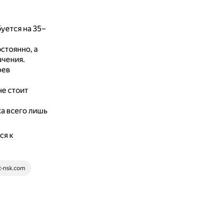
уется на 35–
стоянно, а
ачения.
рев
е стоит
а всего лишь
ся к
t-nsk.com