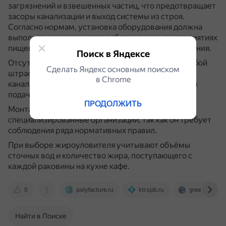
загрязнений и взвешенных частиц, что предотвращает
засоры канализации и выход системы из строя.
Согласно нормам, установка оборудования должна
выполняться на всех перерабатывающих предприятиях
пищевой промышленности и общественного питания.
Поиск в Яндексе
Отсутствие жироуловителя может повлечь за собой
Сделать Яндекс основным поиском
штраф, а также отключение от общей системы
в Сhrome
канализации, приостановку работы заведения или
подачу иска в суд.
ПРОДОЛЖИТЬ
Монтаж оборудования выполняют только
специализированные организации, так как он требует
соблюдения ряда нормативных правил.
При выборе жироуловителя учитывают объёмы
сточных вод и количество жира, поступающего с
каждой раковины на кухне кафе.
0
polyfacture.ru
ktr.spb.ru
grease.su
Найти в Поиске