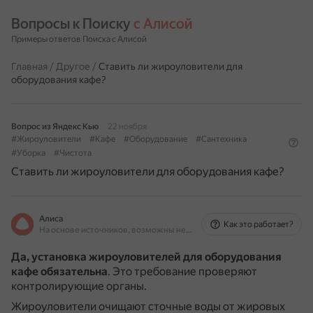
Вопросы к Поиску 
с Алисой
Примеры ответов Поиска с Алисой
Главная
/
Другое
/
Ставить ли жироуловители для
оборудования кафе?
Вопрос из Яндекс Кью
22 ноября
#Жироуловители
#Кафе
#Оборудование
#Сантехника
#Уборка
#Чистота
Ставить ли жироуловители для оборудования кафе?
Алиса
Как это работает?
На основе источников, возможны неточности
Да, установка жироуловителей для оборудования
кафе обязательна
.
Это требование проверяют
контролирующие органы.
Жироуловители очищают сточные воды от жировых