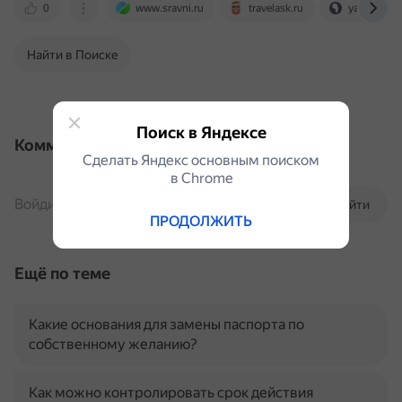
0
www.sravni.ru
travelask.ru
yandex.ru
Найти в Поиске
Поиск в Яндексе
Комментарии
Сделать Яндекс основным поиском
в Сhrome
Войдите, чтобы комментировать
Войти
ПРОДОЛЖИТЬ
Ещё по теме
Какие основания для замены паспорта по
собственному желанию?
Как можно контролировать срок действия