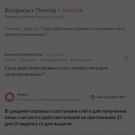
Вопросы к Поиску 
с Алисой
Примеры ответов Поиска с Алисой
Главная
/
Другое
/
Срок действия справки о состоянии счета
для получения визы ?
Вопрос из Яндекс Кью
22 ноября
#Визы
#Справка
#СрокДействия
#Документы
Срок действия справки о состоянии счета для
получения визы ?
Алиса
Как это работает?
На основе источников, возможны неточности
В среднем справка о состоянии счёта для получения
визы считается действительной на протяжении 21
дня (3 недель) со дня выдачи
.