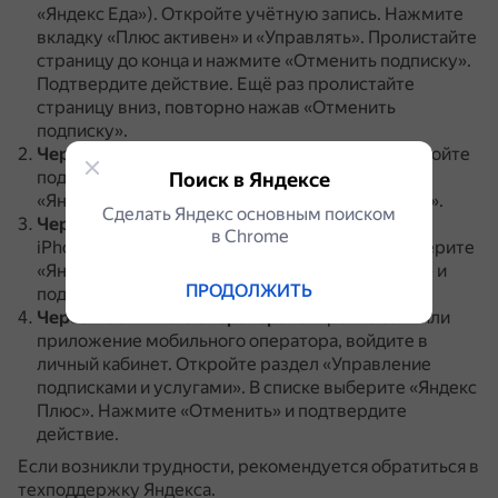
«Яндекс Еда»).
Откройте учётную запись.
Нажмите
вкладку «Плюс активен» и «Управлять».
Пролистайте
страницу до конца и нажмите «Отменить подписку».
Подтвердите действие.
Ещё раз пролистайте
страницу вниз, повторно нажав «Отменить
подписку».
Через Google Play
.
На устройстве Android откройте
подписки в Google Play.
Выберите подписку на
Поиск в Яндексе
«Яндекс Плюс» и нажмите «Отменить подписку».
Сделать Яндекс основным поиском
Через App Store
.
Перейдите в «Настройки» на
в Сhrome
iPhone, откройте Apple ID.
Среди подписок выберите
«Яндекс Плюс».
Нажмите «Отменить подписку» и
ПРОДОЛЖИТЬ
подтвердите действие.
Через мобильного оператора
.
Откройте сайт или
приложение мобильного оператора, войдите в
личный кабинет.
Откройте раздел «Управление
подписками и услугами».
В списке выберите «Яндекс
Плюс».
Нажмите «Отменить» и подтвердите
действие.
Если возникли трудности, рекомендуется обратиться в
техподдержку Яндекса.