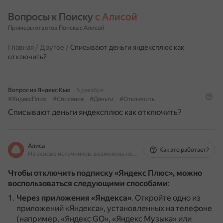
Вопросы к Поиску 
с Алисой
Примеры ответов Поиска с Алисой
Главная
/
Другое
/
Списывают деньги яндексплюс как
отключить?
Вопрос из Яндекс Кью
5 декабря
#ЯндексПлюс
#Списание
#Деньги
#Отключить
Списывают деньги яндексплюс как отключить?
Алиса
Как это работает?
На основе источников, возможны неточности
Чтобы отключить подписку «Яндекс Плюс», можно
воспользоваться следующими способами
:
Через приложения «Яндекса»
.
Откройте одно из
приложений «Яндекса», установленных на телефоне
(например, «Яндекс GO», «Яндекс Музыка» или