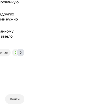
ированную
и других
ыми нужно
ванному
и имело
om.ru
www.houzz.ru
Войти