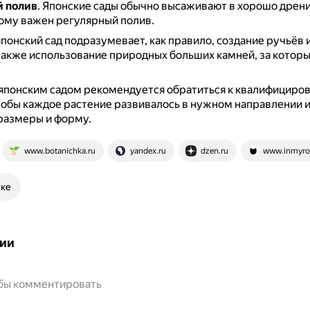
й полив
.
Японские сады обычно высаживают в хорошо дрен
тому важен регулярный полив.
японский сад подразумевает, как правило, создание ручьёв 
также использование природных больших камней, за котор
 японским садом рекомендуется обратиться к квалифициро
тобы каждое растение развивалось в нужном направлении 
размеры и форму.
www.botanichka.ru
yandex.ru
dzen.ru
www.inmyro
ске
ии
обы комментировать