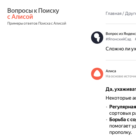
Вопросы к Поиску 
Главная
/
Друг
с Алисой
Примеры ответов Поиска с Алисой
Вопрос из Яндекс
#ЯпонскийСад
Сложно ли ух
Алиса
На основе источ
Да, ухажива
Некоторые ас
Регулярная
сортовых р
Борьба с с
помогает у
прополку.