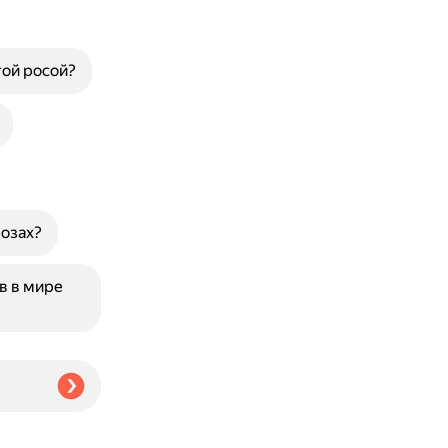
той росой?
розах?
в в мире