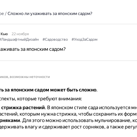
ое
/
Сложно ли ухаживать за японским садом?
 Кью
22 ноября
#ЛандшафтныйДизайн
#Садоводство
#УходЗаСадом
аживать за японским садом?
ников, возможны неточности
ть за японским садом может быть сложно
.
пекты, которые требуют внимания:
 стрижка растений
.
В японском стиле сада используется 
астений, которым нужна стрижка, чтобы сохранить их форму
орняками
.
Для этого можно использовать мульчирование, к
держивать влагу и сдерживает рост сорняков, а также рег