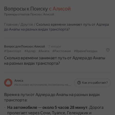
Вопросы к Поиску 
с Алисой
Примеры ответов Поиска с Алисой
Главная
/
Другое
/
Сколько времени занимает путь от Адлера
до Анапы на разных видах транспорта?
Вопрос для Поиска с Алисой
7 января
#Транспорт
#Адлер
#Анапа
#Расстояние
#ВремяПоездки
Сколько времени занимает путь от Адлера до Анапы
на разных видах транспорта?
Алиса
Как это работает?
На основе источников, возможны неточности
Время в пути от Адлера до Анапы на разных видах
транспорта:
На автомобиле
—
около 5 часов 28 минут
.
Дорога
пролегает через Сочи, Туапсе, Геленджик и