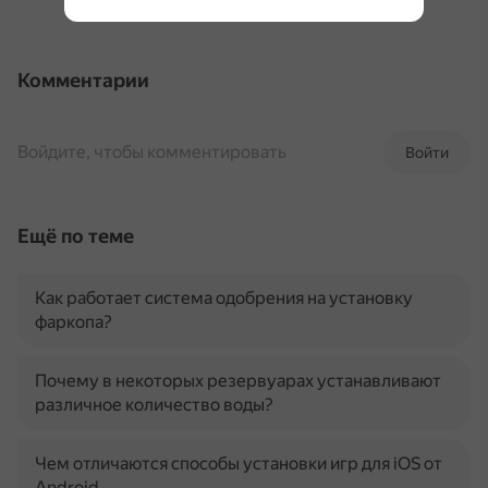
Комментарии
Войдите, чтобы комментировать
Войти
Ещё по теме
Как работает система одобрения на установку
фаркопа?
Почему в некоторых резервуарах устанавливают
различное количество воды?
Чем отличаются способы установки игр для iOS от
Android