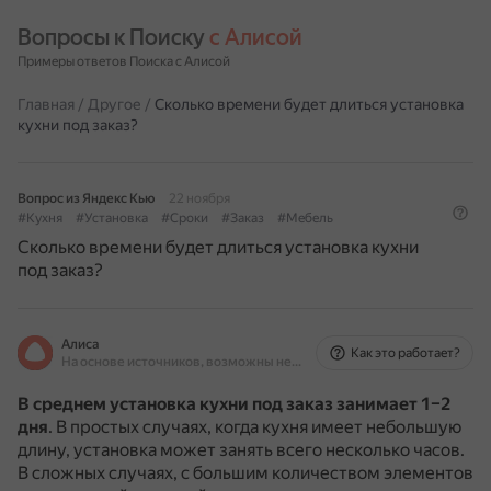
Вопросы к Поиску 
с Алисой
Примеры ответов Поиска с Алисой
Главная
/
Другое
/
Сколько времени будет длиться установка
кухни под заказ?
Вопрос из Яндекс Кью
22 ноября
#Кухня
#Установка
#Сроки
#Заказ
#Мебель
Сколько времени будет длиться установка кухни
под заказ?
Алиса
Как это работает?
На основе источников, возможны неточности
В среднем установка кухни под заказ занимает 1–2
дня
.
В простых случаях, когда кухня имеет небольшую
длину, установка может занять всего несколько часов.
В сложных случаях, с большим количеством элементов