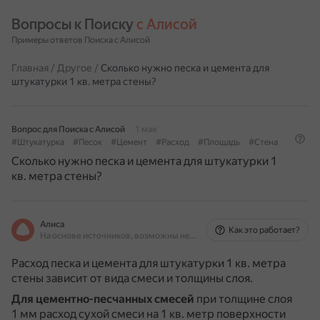
Вопросы к Поиску 
с Алисой
Примеры ответов Поиска с Алисой
Главная
/
Другое
/
Сколько нужно песка и цемента для
штукатурки 1 кв. метра стены?
Вопрос для Поиска с Алисой
1 мая
#Штукатурка
#Песок
#Цемент
#Расход
#Площадь
#Стена
Сколько нужно песка и цемента для штукатурки 1
кв. метра стены?
Алиса
Как это работает?
На основе источников, возможны неточности
Расход песка и цемента для штукатурки 1 кв. метра
стены зависит от вида смеси и толщины слоя.
Для цементно-песчанных смесей
при толщине слоя
1 мм расход сухой смеси на 1 кв. метр поверхности