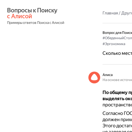
Вопросы к Поиску 
Главная
/
Друг
с Алисой
Примеры ответов Поиска с Алисой
Вопрос для Поиск
#ОбеденныйСтол
#Эргономика
Сколько мест
Алиса
На основе источ
По общему п
выделять око
пространство
Согласно ГОС
должен прих
Этого достат
не задевая с