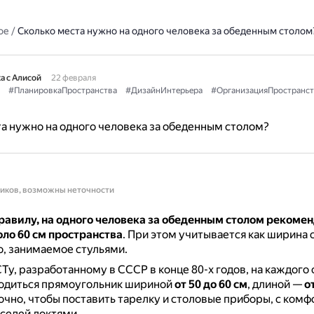
ое
/
Сколько места нужно на одного человека за обеденным столом
а с Алисой
22 февраля
#ПланировкаПространства
#ДизайнИнтерьера
#ОрганизацияПространст
а нужно на одного человека за обеденным столом?
ников, возможны неточности
равилу, на одного человека за обеденным столом рекоме
ло 60 см пространства
.
При этом учитывается как ширина с
, занимаемое стульями.
Ту, разработанному в СССР в конце 80-х годов, на каждог
одиться прямоугольник шириной
от 50 до 60 см
, длиной —
о
очно, чтобы поставить тарелку и столовые приборы, с комф
оседей локтями.