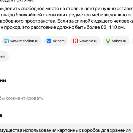
выделить свободное место на столе: в центре нужно остави
стола до ближайшей стены или предметов мебели должно ос
свободного пространства.
Если за спиной сидящего человек
 проход, это расстояние должно быть более 80–110 см.
www.mebelion.ru
vk.com
www.ivd.ru
vobox.ru
ске
ии
обы комментировать
е
мущества использования картонных коробок для хранения