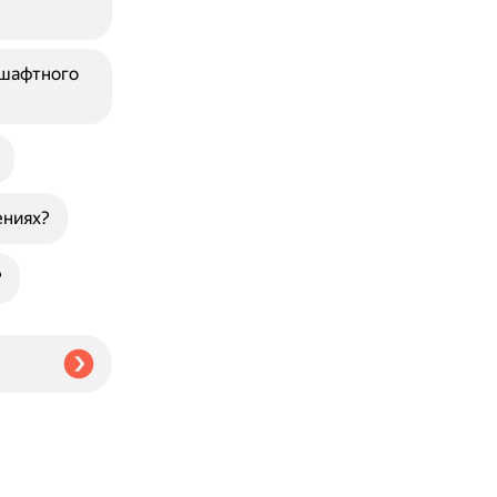
дшафтного
ениях?
?