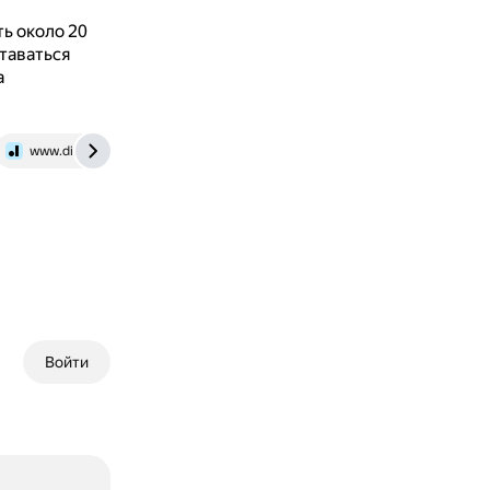
ть около 20
таваться
а
www.divan.ru
Войти