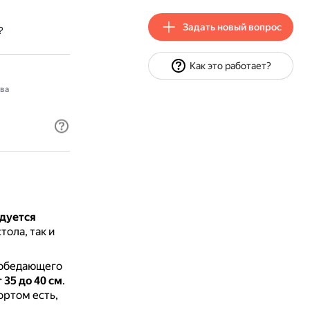
Задать новый вопрос
?
Как это работает?
ва
ндуется
тола, так и
о обедающего
т 35 до 40 см
.
ортом есть,