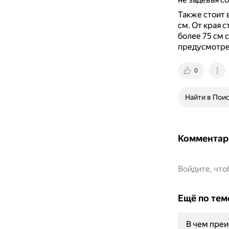
Также стоит 
см.
От края 
более 75 см 
предусмотрен
0
Найти в Пои
Комментар
Войдите, чт
Ещё по тем
В чем преи