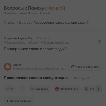
Вопросы к Поиску 
с Алисой
Примеры ответов Поиска с Алисой
Главная
/
Другое
/
Проверочное слово к слове сзади ?
Вопрос из Яндекс Кью
22 ноября
#ПроверкаСлов
#Сзади
#ПроверочныеСлова
Проверочное слово к слове сзади ?
Алиса
Как это работает?
На основе источников, возможны неточности
Проверочное слово к слову «сзади»
— «позади».
0
dzodzo.ru
obrazovaka.ru
proverslovo.
Найти в Поиске