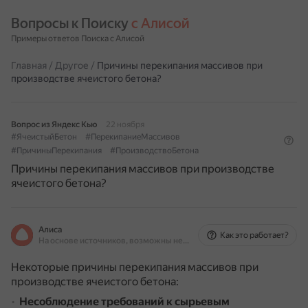
Вопросы к Поиску 
с Алисой
Примеры ответов Поиска с Алисой
Главная
/
Другое
/
Причины перекипания массивов при
производстве ячеистого бетона?
Вопрос из Яндекс Кью
22 ноября
#ЯчеистыйБетон
#ПерекипаниеМассивов
#ПричиныПерекипания
#ПроизводствоБетона
Причины перекипания массивов при производстве
ячеистого бетона?
Алиса
Как это работает?
На основе источников, возможны неточности
Некоторые причины перекипания массивов при
производстве ячеистого бетона:
Несоблюдение требований к сырьевым