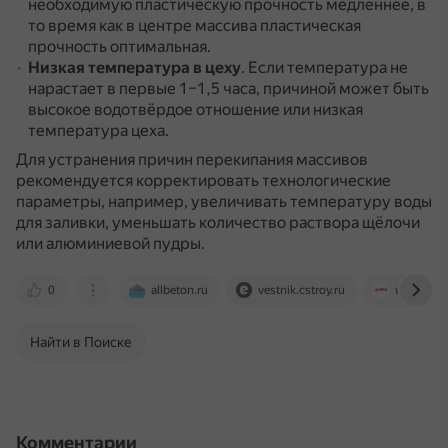
необходимую пластическую прочность медленнее, в
то время как в центре массива пластическая
прочность оптимальная.
Низкая температура в цеху
.
Если температура не
нарастает в первые 1–1,5 часа, причиной может быть
высокое водотвёрдое отношение или низкая
температура цеха.
Для устранения причин перекипания массивов
рекомендуется корректировать технологические
параметры, например, увеличивать температуру воды
для заливки, уменьшать количество раствора щёлочи
или алюминиевой пудры.
0
allbeton.ru
vestnik.cstroy.ru
www.ibet
Найти в Поиске
Комментарии