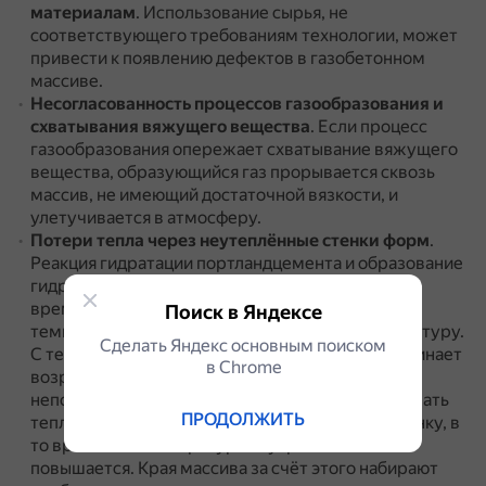
материалам
.
Использование сырья, не
соответствующего требованиям технологии, может
привести к появлению дефектов в газобетонном
массиве.
Несогласованность процессов газообразования и
схватывания вяжущего вещества
.
Если процесс
газообразования опережает схватывание вяжущего
вещества, образующийся газ прорывается сквозь
массив, не имеющий достаточной вязкости, и
улетучивается в атмосферу.
Потери тепла через неутеплённые стенки форм
.
Реакция гидратации портландцемента и образование
гидросиликатов кальция — экзотермическая.
Во
время слива газобетонной смеси в форму
Поиск в Яндексе
температура смеси имеет одинаковую температуру.
Сделать Яндекс основным поиском
С течением времени температура массива начинает
в Сhrome
возрастать, слои массива, находящиеся
непосредственно у края формы, начинают отдавать
ПРОДОЛЖИТЬ
тепло через неутеплённую металлическую стенку, в
то время как температура внутри массива
повышается.
Края массива за счёт этого набирают