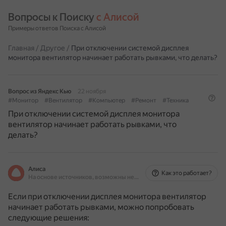
Вопросы к Поиску 
с Алисой
Примеры ответов Поиска с Алисой
Главная
/
Другое
/
При отключении системой дисплея
монитора вентилятор начинает работать рывками, что делать?
Вопрос из Яндекс Кью
22 ноября
#Монитор
#Вентилятор
#Компьютер
#Ремонт
#Техника
При отключении системой дисплея монитора
вентилятор начинает работать рывками, что
делать?
Алиса
Как это работает?
На основе источников, возможны неточности
Если при отключении дисплея монитора вентилятор
начинает работать рывками, можно попробовать
следующие решения: