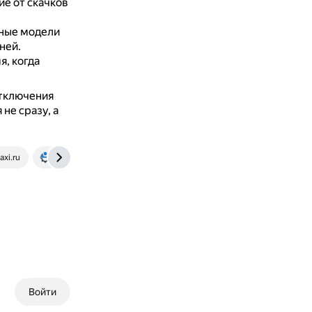
е от скачков
ные модели
ней.
я, когда
отключения
не сразу, а
axi.ru
sovet-ingenera.com
Войти