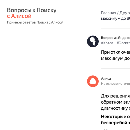
Вопросы к Поиску 
Главная
/
Друг
с Алисой
максимум до 80
Примеры ответов Поиска с Алисой
Вопрос из Яндекс
#Котел
#Элект
При отключен
максимум до 
Алиса
На основе источ
Для решения 
обратном вкл
диагностику 
Некоторые о
бесперебойн