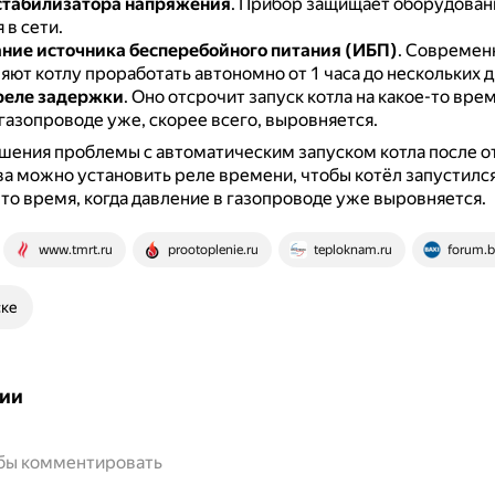
стабилизатора напряжения
.
Прибор защищает оборудовани
 в сети.
ние источника бесперебойного питания (ИБП)
.
Современ
ют котлу проработать автономно от 1 часа до нескольких д
реле задержки
.
Оно отсрочит запуск котла на какое-то врем
газопроводе уже, скорее всего, выровняется.
шения проблемы с автоматическим запуском котла после 
а можно установить реле времени, чтобы котёл запустился 
-то время, когда давление в газопроводе уже выровняется.
www.tmrt.ru
prootoplenie.ru
teploknam.ru
forum.b
ске
ии
обы комментировать