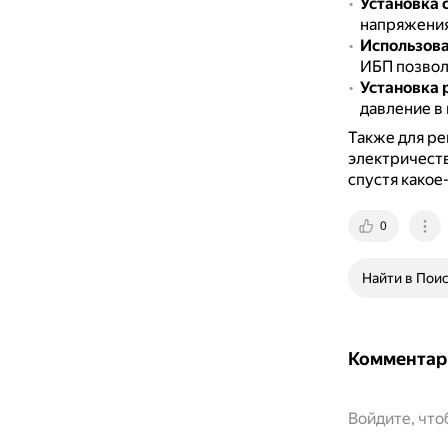
Установка 
напряжения
Использова
ИБП позволя
Установка 
давление в 
Также для ре
электричеств
спустя какое
0
Найти в Пои
Комментар
Войдите, чт