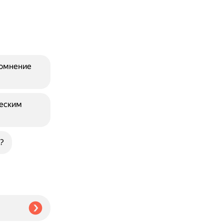
сомнение
ческим
?