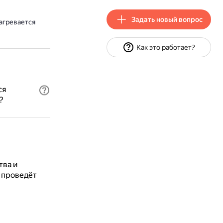
Задать новый вопрос
агревается
Как это работает?
ся
?
тва и
 проведёт