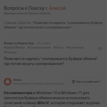
Вопросы к Поиску 
с Алисой
Примеры ответов Поиска с Алисой
Главная
/
Другое
/
Появляется надпись ”скопировано в буфере
обмена”. где потом искать скопированное?
Вопрос из Яндекс Кью
22 ноября
#БуферОбмена
#Скопированное
#Поиск
#Компьютер
#Помощь
Появляется надпись ”скопировано в буфере обмена”.
где потом искать скопированное?
Алиса
Как это работает?
На основе источников, возможны неточности
На компьютере
в Windows 10 и Windows 11 для
просмотра буфера обмена можно использовать
сочетание клавиш
Win+V
, которое открывает журнал